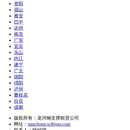
资阳
眉山
雅安
巴中
达州
南充
广安
宜宾
乐山
内江
遂宁
广元
德阳
绵阳
泸州
攀枝花
自贡
成都
版权所有：龙河钢支撑租赁公司
网址：
nanchong.sclhjsgs.com