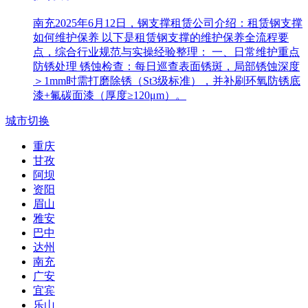
南充2025年6月12日，钢支撑租赁公司介绍：租赁钢支撑
如何维护保养 以下是租赁钢支撑的维护保养全流程要
点，综合行业规范与实操经验整理： 一、日常维护重点‌
防锈处理‌ 锈蚀检查‌：每日巡查表面锈斑，局部锈蚀深度
＞1mm时需打磨除锈（St3级标准），并补刷环氧防锈底
漆+氟碳面漆（厚度≥120μm）。
城市切换
重庆
甘孜
阿坝
资阳
眉山
雅安
巴中
达州
南充
广安
宜宾
乐山