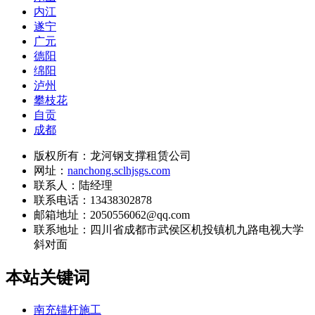
内江
遂宁
广元
德阳
绵阳
泸州
攀枝花
自贡
成都
版权所有：龙河钢支撑租赁公司
网址：
nanchong.sclhjsgs.com
联系人：陆经理
联系电话：13438302878
邮箱地址：2050556062@qq.com
联系地址：
四川省成都市武侯区机投镇机九路电视大学
斜对面
本站关键词
南充锚杆施工